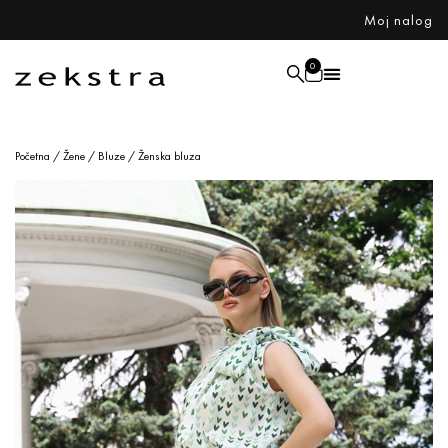
Moj nalog
0
Početna
/
Žene
/
Bluze
/ Ženska bluza