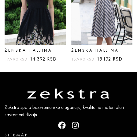
ŽENSKA HALJINA
ŽENSKA HALJINA
14.392
RSD
15.192
RSD
17.990
RSD
18.990
RSD
Zekstra spaja bezvremensku eleganciju, kvalitetne materijale i
savremeni dizajn.
SITEMAP