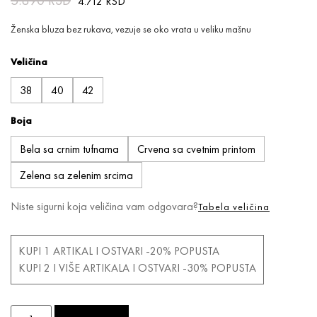
5.890
RSD
4.712
RSD
Ženska bluza bez rukava, vezuje se oko vrata u veliku mašnu
Veličina
38
40
42
Boja
Bela sa crnim tufnama
Crvena sa cvetnim printom
Zelena sa zelenim srcima
Niste sigurni koja veličina vam odgovara?
Tabela veličina
KUPI 1 ARTIKAL I OSTVARI -20% POPUSTA
KUPI 2 I VIŠE ARTIKALA I OSTVARI -30% POPUSTA