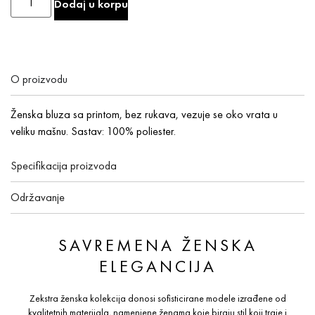
Dodaj u korpu
O proizvodu
Ženska bluza sa printom, bez rukava, vezuje se oko vrata u
veliku mašnu. Sastav: 100% poliester.
Specifikacija proizvoda
Održavanje
SAVREMENA ŽENSKA
ELEGANCIJA
Zekstra ženska kolekcija donosi sofisticirane modele izrađene od
kvalitetnih materijala, namenjene ženama koje biraju stil koji traje i