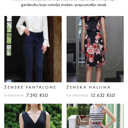
garderobu koja ostavlja snažan i prepoznatljiv utisak.
ŽENSKE PANTALONE
ŽENSKA HALJINA
7.592
RSD
12.632
RSD
9.490
RSD
15.790
RSD