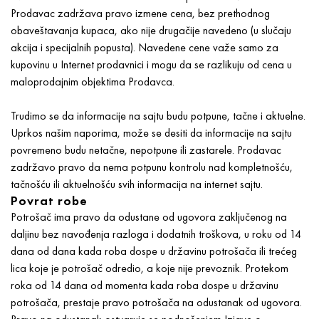
Prodavac zadržava pravo izmene cena, bez prethodnog
obaveštavanja kupaca, ako nije drugačije navedeno (u slučaju
akcija i specijalnih popusta). Navedene cene važe samo za
kupovinu u Internet prodavnici i mogu da se razlikuju od cena u
maloprodajnim objektima Prodavca.
Trudimo se da informacije na sajtu budu potpune, tačne i aktuelne.
Uprkos našim naporima, može se desiti da informacije na sajtu
povremeno budu netačne, nepotpune ili zastarele. Prodavac
zadržavo pravo da nema potpunu kontrolu nad kompletnošću,
tačnošću ili aktuelnošću svih informacija na internet sajtu.
Povrat robe
Potrošač ima pravo da odustane od ugovora zaključenog na
daljinu bez navođenja razloga i dodatnih troškova, u roku od 14
dana od dana kada roba dospe u državinu potrošača ili trećeg
lica koje je potrošač odredio, a koje nije prevoznik. Protekom
roka od 14 dana od momenta kada roba dospe u državinu
potrošača, prestaje pravo potrošača na odustanak od ugovora.