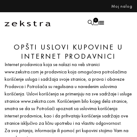
Moj nalog
0
OPŠTI USLOVI KUPOVINE U
INTERNET PRODAVNICI
Internet prodavnica koja se nalazi na veb stranici
www.zekstra.com je prodavnica koja omogućava potrošačima
korišćenje usluga i sadržaja svoje stranice, a prava i obaveze
Prodavca i Potrošača su regulisana u navedenim uslovima
korišćenja. Uslovi korišćenja se primenjuju na sve sadržaje i usluge
stranice www.zekstra.com. Korišćenjem bilo kojeg dela stranice,
smatra se da su Potrošači upoznati sa uslovima korišćenja
internet prodavnice, kao i da prihvataju korišćenje sadržaja ove
stranice isključivo za ličnu upotrebu i na vlastitu odgovornost.
Za sva pitanja, informacije ili pomoć pri kupovini stojimo Vam na