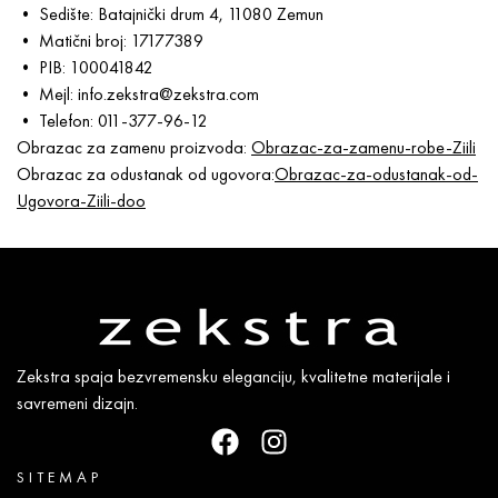
• Sedište: Batajnički drum 4, 11080 Zemun
• Matični broj: 17177389
• PIB: 100041842
• Mejl: info.zekstra@zekstra.com
• Telefon: 011-377-96-12
Obrazac za zamenu proizvoda:
Obrazac-za-zamenu-robe-Ziili
Obrazac za odustanak od ugovora:
Obrazac-za-odustanak-od-
Ugovora-Ziili-doo
Zekstra spaja bezvremensku eleganciju, kvalitetne materijale i
savremeni dizajn.
SITEMAP