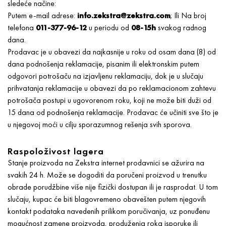
sledeće načine:
Putem e-mail adrese:
info.zekstra@zekstra.com
; Ili Na broj
telefona
011-377-96-12
u periodu od
08-15h
svakog radnog
dana.
Prodavac je u obavezi da najkasnije u roku od osam dana (8) od
dana podnošenja reklamacije, pisanim ili elektronskim putem
odgovori potrošaču na izjavljenu reklamaciju, dok je u slučaju
prihvatanja reklamacije u obavezi da po reklamacionom zahtevu
potrošača postupi u ugovorenom roku, koji ne može biti duži od
15 dana od podnošenja reklamacije. Prodavac će učiniti sve što je
u njegovoj moći u cilju sporazumnog rešenja svih sporova.
Raspoloživost lagera
Stanje proizvoda na Zekstra internet prodavnici se ažurira na
svakih 24 h. Može se dogoditi da poručeni proizvod u trenutku
obrade porudžbine više nije fizički dostupan ili je rasprodat. U tom
slučaju, kupac će biti blagovremeno obavešten putem njegovih
kontakt podataka navedenih prilikom poručivanja, uz ponuđenu
mogućnost zamene proizvoda, produženja roka isporuke ili