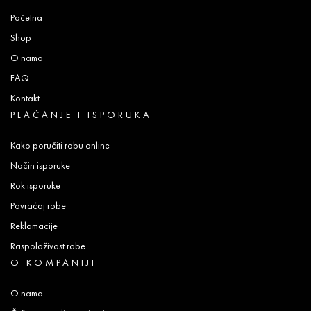
Početna
Shop
O nama
FAQ
Kontakt
PLAĆANJE I ISPORUKA
Kako poručiti robu online
Način isporuke
Rok isporuke
Povraćaj robe
Reklamacije
Raspoloživost robe
O KOMPANIJI
O nama