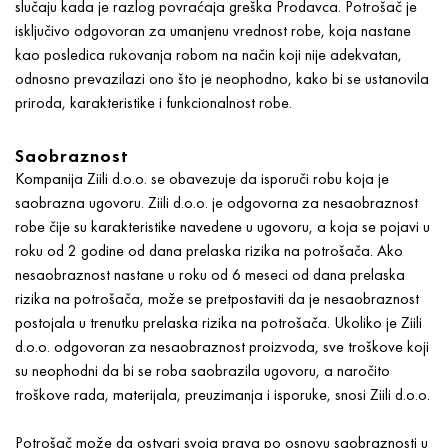
slučaju kada je razlog povraćaja greška Prodavca. Potrošač je
isključivo odgovoran za umanjenu vrednost robe, koja nastane
kao posledica rukovanja robom na način koji nije adekvatan,
odnosno prevazilazi ono što je neophodno, kako bi se ustanovila
priroda, karakteristike i funkcionalnost robe.
Saobraznost
Kompanija Ziili d.o.o. se obavezuje da isporuči robu koja je
saobrazna ugovoru. Ziili d.o.o. je odgovorna za nesaobraznost
robe čije su karakteristike navedene u ugovoru, a koja se pojavi u
roku od 2 godine od dana prelaska rizika na potrošača. Ako
nesaobraznost nastane u roku od 6 meseci od dana prelaska
rizika na potrošača, može se pretpostaviti da je nesaobraznost
postojala u trenutku prelaska rizika na potrošača. Ukoliko je Ziili
d.o.o. odgovoran za nesaobraznost proizvoda, sve troškove koji
su neophodni da bi se roba saobrazila ugovoru, a naročito
troškove rada, materijala, preuzimanja i isporuke, snosi Ziili d.o.o.
Potrošač može da ostvari svoja prava po osnovu saobraznosti u