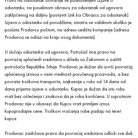
Pravo na odustanak ostvaruje se podnošenjem Izjave o
odustanku, na posebnom obrascu za odustanak od ugovora
zaključenog na daljinu (postaviti Link ka Obrascu za odustanak).
Izjava o odustanku od porudžbine, smatra se validnom ukoliko je
poslata Prodavcu poštom, na adresu sedišta kompanije (adresa
Prodavca se nalazi na kraju ovog dokumenta).
U slučaju odustanka od ugovora, Potrošač ima pravo na
povraćaj uplaćenih sredstava u skladu sa Zakonom o zaštiti
potrošača Republike Srbije. Prodavac je dužan da izvrši povraćaj
uplaćenog iznosa u visini vrednosti poručenog proizvoda, a bez
povrata troškova transporta, najkasnije u roku od 14 dana od
dana prijema izjave o odustanku. Kupac je dužan da istu robu
vrati bez oštećenja i znakova da je roba korišćena. U suprotnom
Prodavac nije u obavezi da Kupcu vrati primljeni iznos
kupoprodajne cene. Troškovi vraćanja robe padaju na teret
kupca.
Prodavac zadržava pravo da povraćaj sredstava odloži sve dok