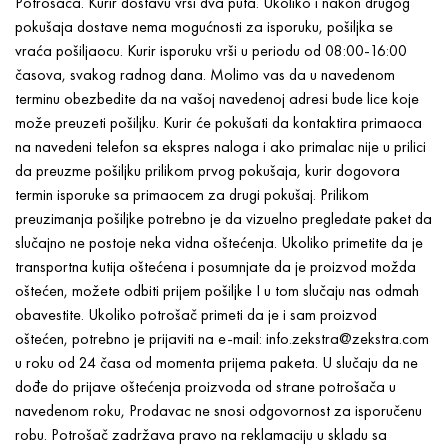
Potrošača. Kurir dostavu vrši dva puta. Ukoliko i nakon drugog
pokušaja dostave nema mogućnosti za isporuku, pošiljka se
vraća pošiljaocu. Kurir isporuku vrši u periodu od 08:00-16:00
časova, svakog radnog dana. Molimo vas da u navedenom
terminu obezbedite da na vašoj navedenoj adresi bude lice koje
može preuzeti pošiljku. Kurir će pokušati da kontaktira primaoca
na navedeni telefon sa ekspres naloga i ako primalac nije u prilici
da preuzme pošiljku prilikom prvog pokušaja, kurir dogovora
termin isporuke sa primaocem za drugi pokušaj. Prilikom
preuzimanja pošiljke potrebno je da vizuelno pregledate paket da
slučajno ne postoje neka vidna oštećenja. Ukoliko primetite da je
transportna kutija oštećena i posumnjate da je proizvod možda
oštećen, možete odbiti prijem pošiljke I u tom slučaju nas odmah
obavestite. Ukoliko potrošač primeti da je i sam proizvod
oštećen, potrebno je prijaviti na e-mail: info.zekstra@zekstra.com
u roku od 24 časa od momenta prijema paketa. U slučaju da ne
dođe do prijave oštećenja proizvoda od strane potrošača u
navedenom roku, Prodavac ne snosi odgovornost za isporučenu
robu. Potrošač zadržava pravo na reklamaciju u skladu sa