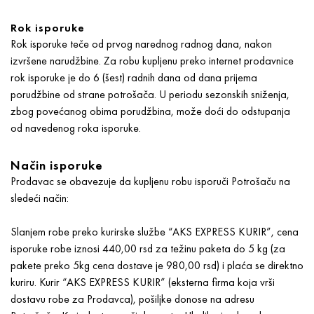
Rok isporuke
Rok isporuke teče od prvog narednog radnog dana, nakon
izvršene narudžbine. Za robu kupljenu preko internet prodavnice
rok isporuke je do 6 (šest) radnih dana od dana prijema
porudžbine od strane potrošača. U periodu sezonskih sniženja,
zbog povećanog obima porudžbina, može doći do odstupanja
od navedenog roka isporuke.
Način isporuke
Prodavac se obavezuje da kupljenu robu isporuči Potrošaču na
sledeći način:
Slanjem robe preko kurirske službe “AKS EXPRESS KURIR”, cena
isporuke robe iznosi 440,00 rsd za težinu paketa do 5 kg (za
pakete preko 5kg cena dostave je 980,00 rsd) i plaća se direktno
kuriru. Kurir “AKS EXPRESS KURIR” (eksterna firma koja vrši
dostavu robe za Prodavca), pošiljke donose na adresu