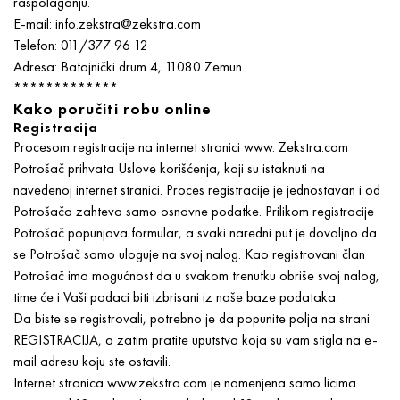
raspolaganju.
E-mail: info.zekstra@zekstra.com
Telefon: 011/377 96 12
Adresa: Batajnički drum 4, 11080 Zemun
*************
Kako poručiti robu online
Registracija
Procesom registracije na internet stranici www. Zekstra.com
Potrošač prihvata Uslove korišćenja, koji su istaknuti na
navedenoj internet stranici. Proces registracije je jednostavan i od
Potrošača zahteva samo osnovne podatke. Prilikom registracije
Potrošač popunjava formular, a svaki naredni put je dovoljno da
se Potrošač samo uloguje na svoj nalog. Kao registrovani član
Potrošač ima mogućnost da u svakom trenutku obriše svoj nalog,
time će i Vaši podaci biti izbrisani iz naše baze podataka.
Da biste se registrovali, potrebno je da popunite polja na strani
REGISTRACIJA, a zatim pratite uputstva koja su vam stigla na e-
mail adresu koju ste ostavili.
Internet stranica www.zekstra.com je namenjena samo licima