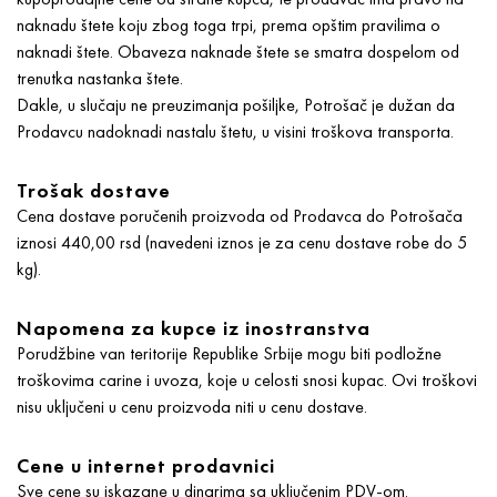
naknadu štete koju zbog toga trpi, prema opštim pravilima o
naknadi štete. Obaveza naknade štete se smatra dospelom od
trenutka nastanka štete.
Dakle, u slučaju ne preuzimanja pošiljke, Potrošač je dužan da
Prodavcu nadoknadi nastalu štetu, u visini troškova transporta.
Trošak dostave
Cena dostave poručenih proizvoda od Prodavca do Potrošača
iznosi 440,00 rsd (navedeni iznos je za cenu dostave robe do 5
kg).
Napomena za kupce iz inostranstva
Porudžbine van teritorije Republike Srbije mogu biti podložne
troškovima carine i uvoza, koje u celosti snosi kupac. Ovi troškovi
nisu uključeni u cenu proizvoda niti u cenu dostave.
Cene u internet prodavnici
Sve cene su iskazane u dinarima sa uključenim PDV-om.