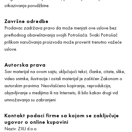
otkazivanja porudžbine.
Završne odredbe
Prodavac zadržava pravo da može menjati ove uslove bez
prethodnog obaveštavanja svojih Potrošača. Svaki Potrošač
prilikom naručivanja proizvoda može proveriti trenutno važeće
uslove.
Autorska prava
Sav materijal na ovom sajtu, uključujući tekst, članke, citate, slike,
video snimke, ilustracije i ostali materijal je zaštićen Zakonom o
autorskim pravima. Neovlašćeno kopiranje, reprodukcija,
objavljivanje u medijima ili na Internetu, ili bilo kakav drugi vid
umnožavanja su zabranjeni.
Kontakt podaci firme sa kojom se zaključuje
ugovor o online kupovini
Naziv: ZIILI d.o.o.