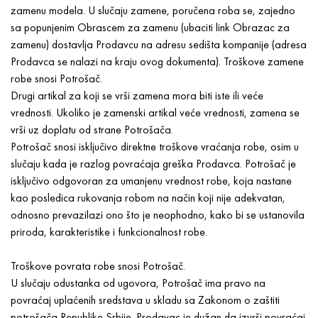
zamenu modela. U slučaju zamene, poručena roba se, zajedno
sa popunjenim Obrascem za zamenu (ubaciti link Obrazac za
zamenu) dostavlja Prodavcu na adresu sedišta kompanije (adresa
Prodavca se nalazi na kraju ovog dokumenta). Troškove zamene
robe snosi Potrošač.
Drugi artikal za koji se vrši zamena mora biti iste ili veće
vrednosti. Ukoliko je zamenski artikal veće vrednosti, zamena se
vrši uz doplatu od strane Potrošača.
Potrošač snosi isključivo direktne troškove vraćanja robe, osim u
slučaju kada je razlog povraćaja greška Prodavca. Potrošač je
isključivo odgovoran za umanjenu vrednost robe, koja nastane
kao posledica rukovanja robom na način koji nije adekvatan,
odnosno prevazilazi ono što je neophodno, kako bi se ustanovila
priroda, karakteristike i funkcionalnost robe.
Troškove povrata robe snosi Potrošač.
U slučaju odustanka od ugovora, Potrošač ima pravo na
povraćaj uplaćenih sredstava u skladu sa Zakonom o zaštiti
potrošača Republike Srbije. Prodavac je dužan da izvrši povraćaj