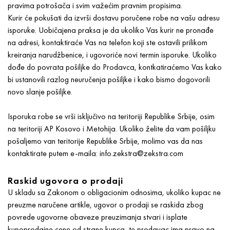
pravima potrošača i svim važećim pravnim propisima.
Kurir će pokušati da izvrši dostavu poručene robe na vašu adresu
isporuke. Uobičajena praksa je da ukoliko Vas kurir ne pronađe
na adresi, kontaktiraće Vas na telefon koji ste ostavili prilikom
kreiranja narudžbenice, i ugovoriće novi termin isporuke. Ukoliko
dođe do povrata pošiljke do Prodavca, kontkatiraćemo Vas kako
bi ustanovili razlog neuručenja pošiljke i kako bismo dogovorili
novo slanje pošiljke.
Isporuka robe se vrši isključivo na teritoriji Republike Srbije, osim
na teritoriji AP Kosovo i Metohija. Ukoliko želite da vam pošiljku
pošaljemo van teritorije Republike Srbije, molimo vas da nas
kontaktirate putem e-maila: info.zekstra@zekstra.com
Raskid ugovora o prodaji
U skladu sa Zakonom o obligacionim odnosima, ukoliko kupac ne
preuzme naručene artikle, ugovor o prodaji se raskida zbog
povrede ugovorne obaveze preuzimanja stvari i isplate
kupoprodajne cene od strane kupca, te prodavac ima pravo na