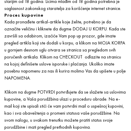
starijim od 18 godina. Licima mlađim od 18 godina potrebna je
saglasnost zakonskog staratelja za korišćenje internet stranice.
Proces kupovine
Kada pronađete artikal-artikle koje želite, potrebno je da
označite veličinu i kliknete da dugme DODAJ U KORPU. Kada ste
završili sa odabirom, izaćiće Vam pop up prozor, gde imate
pregled artikla koji ste dodali u korpu, a klikom na MOJA KORPA
u gornjem desnom uglu otvara se stranica sa pregledom svih
poručenih artikala. Klikom na CHECKOUT odlazite na stranicu
na kojoj definišete uslove isporuke i plaćanja. Ukoliko imate
posebnu napomenu za nas ili kurira molimo Vas da upišete u polje
NAPOMENA.
Klikom na dugme POTVRDI potvrđujete da se slažete sa uslovima
kupovine, a Vaša porudžbina ulazi u proceduru obrade. Na e-
mail koji ste upisali stići će vam potvrdni mail o uspešnoj kupovini,
kao i sva obaveštenja o promeni statusa vaše porudžbine. Na
svom nalogu, u svakom trenutku možete pratiti status svoje
porudžbine i mati pregled prethodnih kupovina.