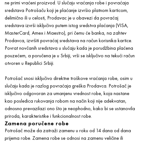
ne primi vraćeni proizvod. U slučaju vraćanja robe i povraćaja
sredstava Potrošaču koji je plaćanje izvršio platnom karticom,
delimično ili u celosti, Prodavac je u obavezi da povraćaj
sredstava izvrši isključivo putem istog sredstva plaćanja (VISA,
MasterCard, Amex i Maestro), pri čemu će banka, na zahtev
Prodavca, izvršiti povraćaj sredstava na račun korisnika kartice.
Povrat novčanih sredstava u slučaju kada je porudžbina plaćena
pouzećem, a poručena je u Srbiji, vrši se isključivo na tekući račun
otvoren u Republici Srbiji.
Potrošač snosi isključivo direktne troškove vraćanja robe, osim u
slučaju kada je razlog povraćaja greška Prodavca. Potrošač je
isključivo odgovoran za umanjenu vrednost robe, koja nastane
kao posledica rukovanja robom na način koji nije adekvatan,
odnosno prevazilazi ono što je neophodno, kako bi se ustanovila
priroda, karakteristike i funkcionalnost robe.
Zamena poručene robe
Potrošač može da zatraži zamenu u roku od 14 dana od dana
prijema robe. Zamena robe se odnosi na zamenu veličine ili