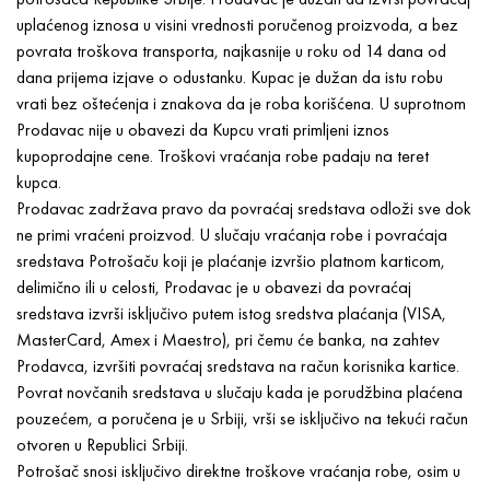
uplaćenog iznosa u visini vrednosti poručenog proizvoda, a bez
povrata troškova transporta, najkasnije u roku od 14 dana od
dana prijema izjave o odustanku. Kupac je dužan da istu robu
vrati bez oštećenja i znakova da je roba korišćena. U suprotnom
Prodavac nije u obavezi da Kupcu vrati primljeni iznos
kupoprodajne cene. Troškovi vraćanja robe padaju na teret
kupca.
Prodavac zadržava pravo da povraćaj sredstava odloži sve dok
ne primi vraćeni proizvod. U slučaju vraćanja robe i povraćaja
sredstava Potrošaču koji je plaćanje izvršio platnom karticom,
delimično ili u celosti, Prodavac je u obavezi da povraćaj
sredstava izvrši isključivo putem istog sredstva plaćanja (VISA,
MasterCard, Amex i Maestro), pri čemu će banka, na zahtev
Prodavca, izvršiti povraćaj sredstava na račun korisnika kartice.
Povrat novčanih sredstava u slučaju kada je porudžbina plaćena
pouzećem, a poručena je u Srbiji, vrši se isključivo na tekući račun
otvoren u Republici Srbiji.
Potrošač snosi isključivo direktne troškove vraćanja robe, osim u