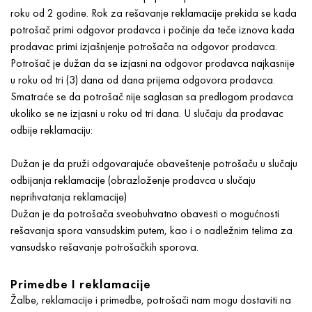
roku od 2 godine. Rok za rešavanje reklamacije prekida se kada
potrošač primi odgovor prodavca i počinje da teče iznova kada
prodavac primi izjašnjenje potrošača na odgovor prodavca.
Potrošač je dužan da se izjasni na odgovor prodavca najkasnije
u roku od tri (3) dana od dana prijema odgovora prodavca.
Smatraće se da potrošač nije saglasan sa predlogom prodavca
ukoliko se ne izjasni u roku od tri dana. U slučaju da prodavac
odbije reklamaciju:
Dužan je da pruži odgovarajuće obaveštenje potrošaču u slučaju
odbijanja reklamacije (obrazloženje prodavca u slučaju
neprihvatanja reklamacije)
Dužan je da potrošača sveobuhvatno obavesti o mogućnosti
rešavanja spora vansudskim putem, kao i o nadležnim telima za
vansudsko rešavanje potrošačkih sporova.
Primedbe I reklamacije
Žalbe, reklamacije i primedbe, potrošači nam mogu dostaviti na