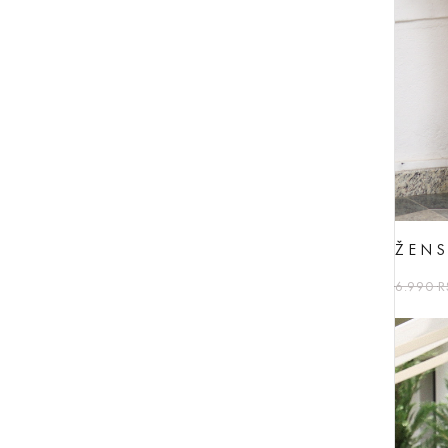
ŽENS
6.990
R