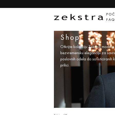
POČ
FA
Shop
Otkrijte kolekciju Zekstra modela k
bezvremensku eleganciju za savrem
poslovnih odela do sofisticiranih 
prilici.