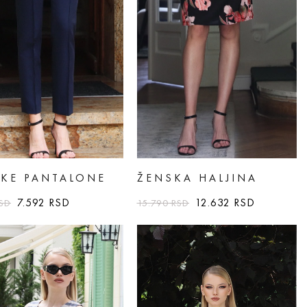
KE PANTALONE
ŽENSKA HALJINA
7.592
RSD
12.632
RSD
SD
15.790
RSD