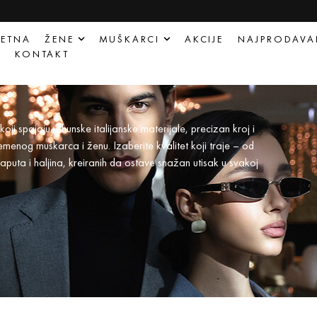
ETNA
ŽENE
MUŠKARCI
AKCIJE
NAJPRODAVA
Q
KONTAKT
oji spajaju vrhunske italijanske materijale, precizan kroj i
enog muškarca i ženu. Izaberite kvalitet koji traje – od
kaputa i haljina, kreiranih da ostave snažan utisak u svakoj