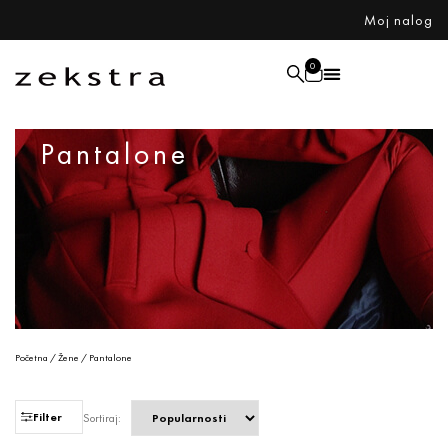
Moj nalog
0
Pantalone
Početna
/
Žene
/ Pantalone
Filter
Sortiraj: