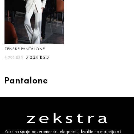
ŽENSKE PANTALONE
7.034
RSD
8.792
RSD
Pantalone
Zekstra spaja bezvremensku eleganciju, kvalitetne materijale i