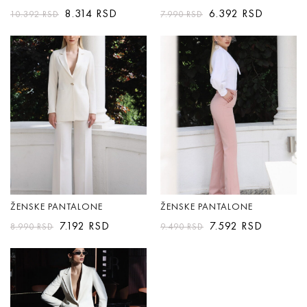
8.314
RSD
6.392
RSD
10.392
RSD
7.990
RSD
ŽENSKE PANTALONE
ŽENSKE PANTALONE
7.192
RSD
7.592
RSD
8.990
RSD
9.490
RSD