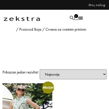
Moj nalog
0
Početna
/ Proizvod Boja / Crvena sa cvetnim printom
Crvena sa
cvetnim printom
Prikazan jedan rezultat
Akcija!