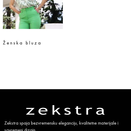
Ženska bluza
5.890
rsd
4.712
rsd
Odaberite opcije
Zekstra spaja bezvremensku eleganciju, kvalitetne materijale i
savremeni dizajn.