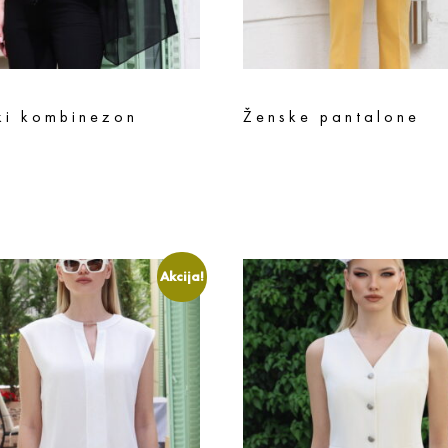
ki kombinezon
Ženske pantalone
sd
11.192
rsd
6.990
rsd
5.592
rsd
te opcije
Odaberite opcije
Akcija!