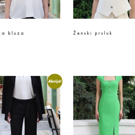
ka bluza
Ženski prsluk
d
3.992
rsd
9.790
rsd
7.832
rsd
te opcije
Odaberite opcije
Akcija!