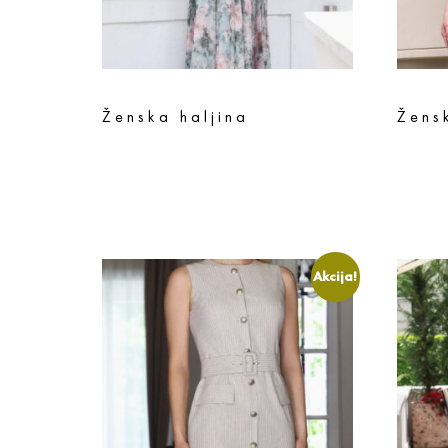
Ženska haljina
Žens
18.990
rsd
15.192
rsd
13.990
r
Odaberite opcije
Odaberi
Akcija!