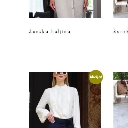
Ženska haljina
Žens
10.950
rsd
8.760
rsd
4.990
rs
Odaberite opcije
Odaberi
Akcija!