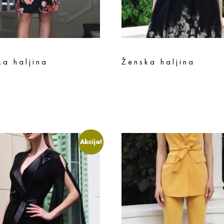
ka haljina
Ženska haljina
sd
12.632
rsd
17.990
rsd
14.392
rsd
te opcije
Odaberite opcije
Akcija!