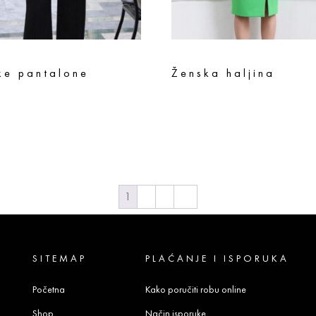
ke pantalone
Ženska haljina
sd
9.592
rsd
11.890
rsd
9.512
rsd
te opcije
Odaberite opcije
1
2
3
→
SITEMAP
PLAĆANJE I ISPORUKA
Početna
Kako poručiti robu online
Shop
Način isporuke