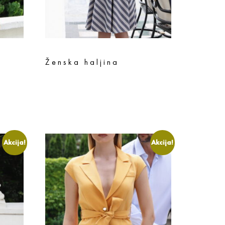
Ženska haljina
18.990
rsd
15.192
rsd
Odaberite opcije
Akcija!
Akcija!