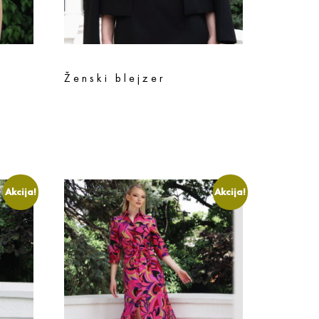
Ženski blejzer
16.790
rsd
13.432
rsd
Odaberite opcije
Akcija!
Akcija!