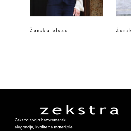
Ženska bluza
Žens
7.990
rsd
6.392
rsd
11.990
r
Odaberite opcije
Odaberi
Zekstra spaja bezvremensku
eleganciju, kvalitetne materijale i