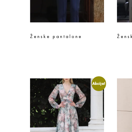
Ženske pantalone
Žens
9.490
rsd
7.592
rsd
15.790
r
Odaberite opcije
Odaberi
Akcija!