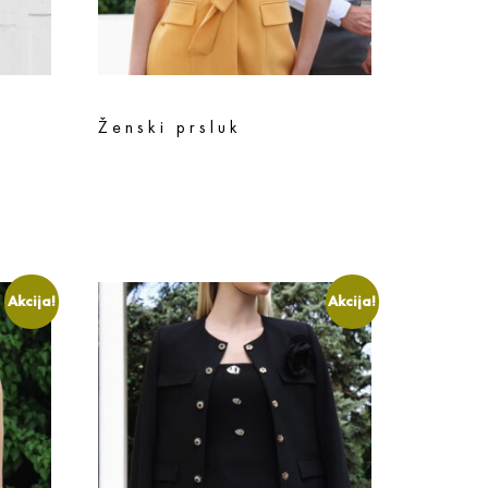
Ženski prsluk
12.490
rsd
9.992
rsd
Odaberite opcije
Akcija!
Akcija!