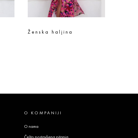
Ženska haljina
11.120
rsd
8.896
rsd
Odaberite opcije
O KOMPANIJI
O nama
Češto postavljena pitanja