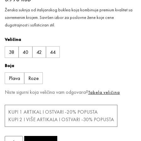
Ženska suknja od italijanskog buklea koja kombinuje premium kvalitet sa
savremenim krojem. Savršen izbor za poslovne žene koje cene
dugotrajnost i sofisticiran stil.
Veličina
38
40
42
44
Boja
Plava
Roze
Niste sigurni koja veličina vam odgovara?
Tabela veličina
KUPI 1 ARTIKAL I OSTVARI -20% POPUSTA
KUPI 2 I VIŠE ARTIKALA I OSTVARI -30% POPUSTA