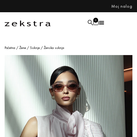
Moj nalog
0
Početna
/
Žene
/
Suknje
/ Ženska suknja