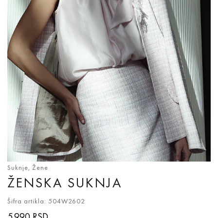
Suknje
,
Žene
ŽENSKA SUKNJA
Šifra artikla: 504W2602
5.990
RSD