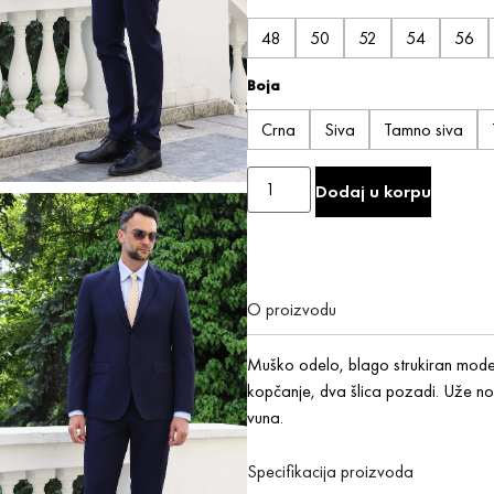
48
50
52
54
56
Boja
Crna
Siva
Tamno siva
Dodaj u korpu
O proizvodu
Muško odelo, blago strukiran mode
kopčanje, dva šlica pozadi. Uže n
vuna.
Specifikacija proizvoda