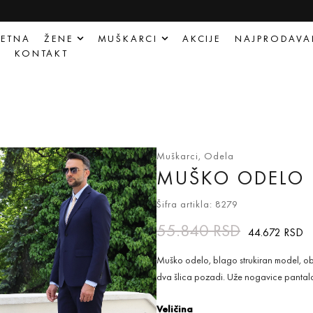
ETNA
ŽENE
MUŠKARCI
AKCIJE
NAJPRODAVA
Q
KONTAKT
Muškarci
,
Odela
MUŠKO ODELO
Šifra artikla: 8279
55.840
RSD
44.672
RSD
Muško odelo, blago strukiran model, o
dva šlica pozadi. Uže nogavice pantal
Veličina