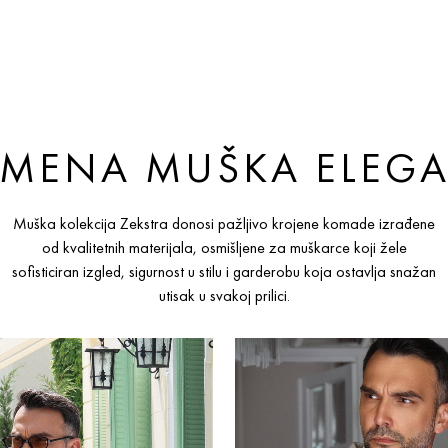
EMENA MUŠKA ELEGA
Muška kolekcija Zekstra donosi pažljivo krojene komade izrađene
od kvalitetnih materijala, osmišljene za muškarce koji žele
sofisticiran izgled, sigurnost u stilu i garderobu koja ostavlja snažan
utisak u svakoj prilici.