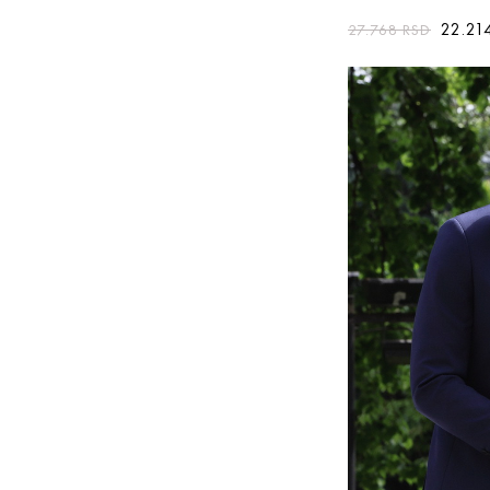
22.21
27.768
RSD