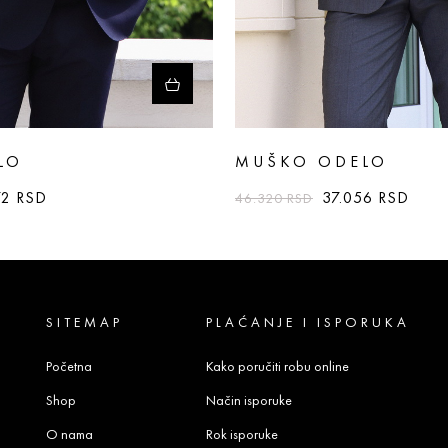
LO
MUŠKO ODELO
72
RSD
37.056
RSD
46.320
RSD
SITEMAP
PLAĆANJE I ISPORUKA
Početna
Kako poručiti robu online
Shop
Način isporuke
O nama
Rok isporuke