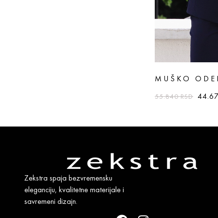
MUŠKO ODE
44.6
55.840
RSD
Zekstra spaja bezvremensku
eleganciju, kvalitetne materijale i
savremeni dizajn.