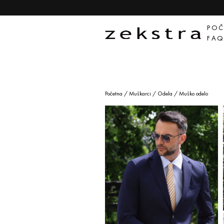
POČ
FA
Početna
/
Muškarci
/
Odela
/ Muško odelo