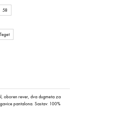
58
Teget
l, oboren rever, dva dugmeta za
ogavice pantalona. Sastav: 100%