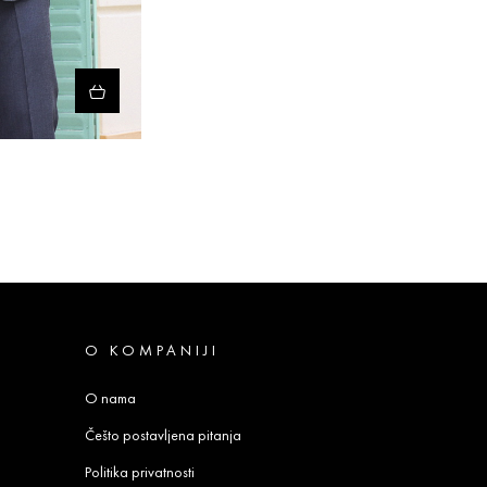
O KOMPANIJI
O nama
Češto postavljena pitanja
Politika privatnosti