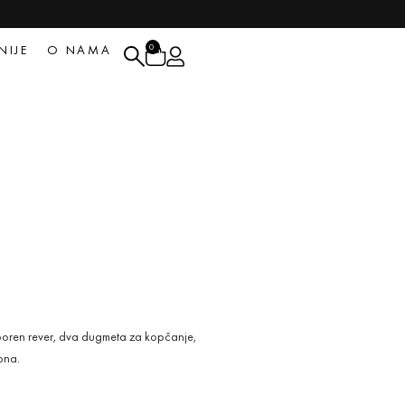
0
NIJE
O NAMA
boren rever, dva dugmeta za kopčanje,
ona.