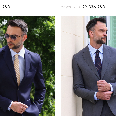
4
RSD
22.336
RSD
27.920
RSD