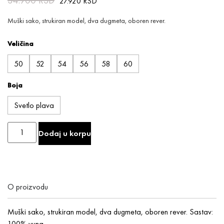
34.900
RSD
27.920
RSD
Muški sako, strukiran model, dva dugmeta, oboren rever.
Veličina
50
52
54
56
58
60
Boja
Svetlo plava
Dodaj u korpu
O proizvodu
Muški sako, strukiran model, dva dugmeta, oboren rever. Sastav:
100% vuna.