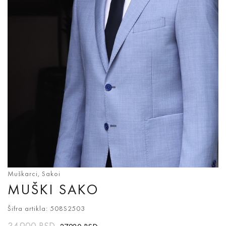
Muškarci
,
Sakoi
MUŠKI SAKO
Šifra artikla: 508S2503