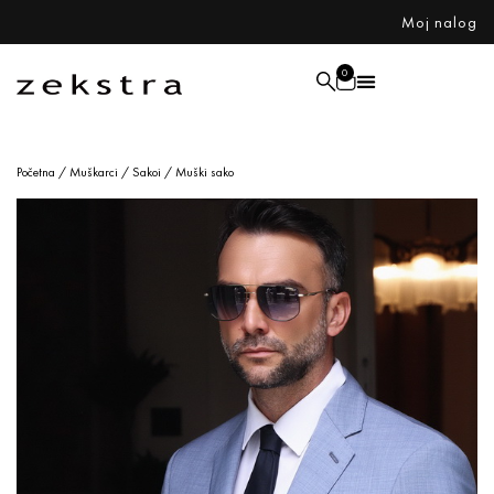
Moj nalog
0
Početna
/
Muškarci
/
Sakoi
/ Muški sako