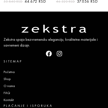
44.672
RSD
37.056
RSD
55.840
RSD
46.320
RSD
Zekstra spaja bezvremensku eleganciju, kvalitetne materijale i
savremeni dizajn.
SITEMAP
Početna
Shop
O nama
FAQ
Kontakt
PLAĆANJE I ISPORUKA