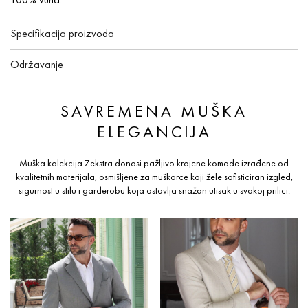
Specifikacija proizvoda
Održavanje
SAVREMENA MUŠKA
ELEGANCIJA
Muška kolekcija Zekstra donosi pažljivo krojene komade izrađene od
kvalitetnih materijala, osmišljene za muškarce koji žele sofisticiran izgled,
sigurnost u stilu i garderobu koja ostavlja snažan utisak u svakoj prilici.