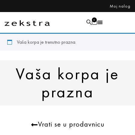
Moj nalog
0
Vaša korpa je trenutno prazna.
Vaša korpa je
prazna​
Vrati se u prodavnicu