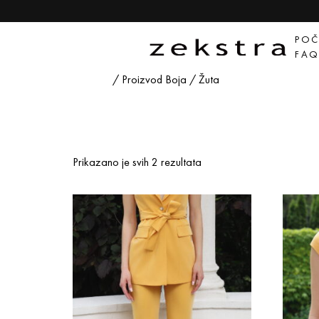
POČ
FA
Početna
/ Proizvod Boja / Žuta
Žuta
Prikazano je svih 2 rezultata