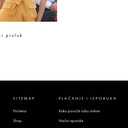
i prsluk
sd
te opcije
SITEMAP
PLAĆANJE I ISPORUKA
Početna
Kako poručiti robu online
Shop
Način isporuke