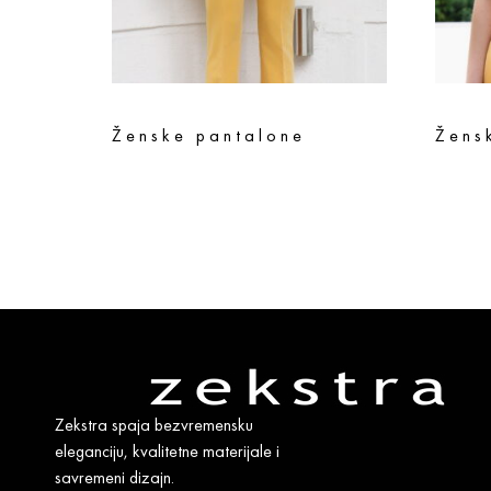
Ženske pantalone
Žensk
6.990
rsd
12.490
r
Odaberite opcije
Odaberi
Zekstra spaja bezvremensku
eleganciju, kvalitetne materijale i
savremeni dizajn.