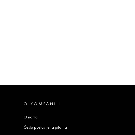
O KOMPANIJI
O nama
Češto postavljena pitanja