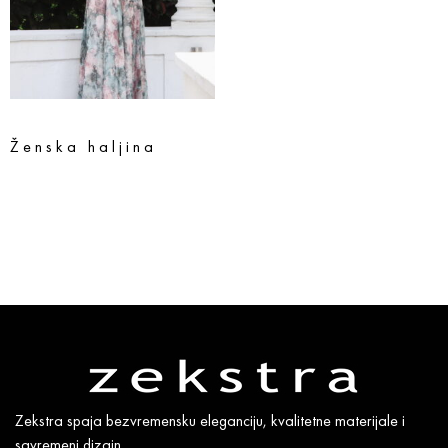
Ženska haljina
18.990
rsd
15.192
rsd
Odaberite opcije
Zekstra spaja bezvremensku eleganciju, kvalitetne materijale i
savremeni dizajn.